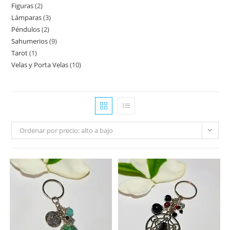
Figuras
2
Lámparas
3
Péndulos
2
Sahumerios
9
Tarot
1
Velas y Porta Velas
10
Ordenar por precio: alto a bajo